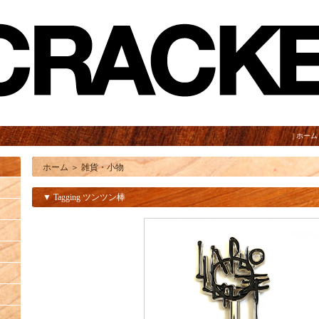
|
ホーム
ホーム
＞
雑貨・小物
▼ Tagging ツンツン棒