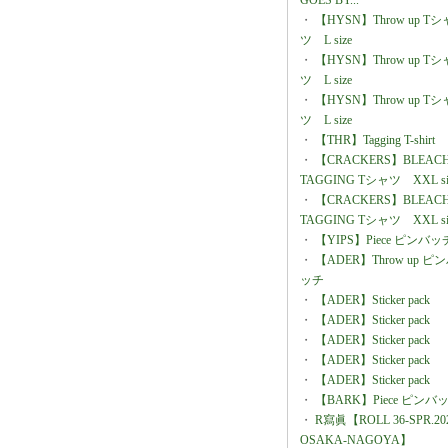
GOES BY...
・
【HYSN】Throw up Tシ
ツ L size
・
【HYSN】Throw up Tシ
ツ L size
・
【HYSN】Throw up Tシ
ツ L size
・
【THR】Tagging T-shirt
・
【CRACKERS】BLEAC
TAGGING Tシャツ XXL si
・
【CRACKERS】BLEAC
TAGGING Tシャツ XXL si
・
【YIPS】Piece ピンバッ
・
【ADER】Throw up ピ
ッチ
・
【ADER】Sticker pack
・
【ADER】Sticker pack
・
【ADER】Sticker pack
・
【ADER】Sticker pack
・
【ADER】Sticker pack
・
【BARK】Piece ピンバ
・
R寫眞【ROLL 36-SPR.202
OSAKA-NAGOYA】