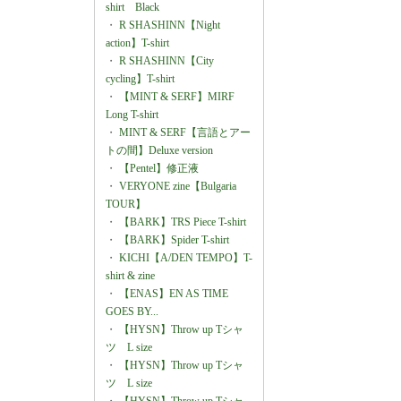
shirt Black
・
R SHASHINN【Night
action】T-shirt
・
R SHASHINN【City
cycling】T-shirt
・
【MINT & SERF】MIRF
Long T-shirt
・
MINT & SERF【言語とアー
トの間】Deluxe version
・
【Pentel】修正液
・
VERYONE zine【Bulgaria
TOUR】
・
【BARK】TRS Piece T-shirt
・
【BARK】Spider T-shirt
・
KICHI【A/DEN TEMPO】T-
shirt & zine
・
【ENAS】EN AS TIME
GOES BY...
・
【HYSN】Throw up Tシャ
ツ L size
・
【HYSN】Throw up Tシャ
ツ L size