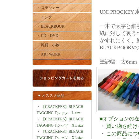
・ ステッカー
UNI PROCK
・ インク
一本で太字と細
・ BLACKBOOK
紙に対して裏う
・ CD・DVD
かすれにくく、
・ 雑貨・小物
BLACKBOO
・ ART WORK
筆記幅 太6mm
▼ オススメ商品
・
【CRACKERS】BLEACH
TAGGING Tシャツ L size
■オプションの
・
【CRACKERS】BLEACH
TAGGING Tシャツ XL size
・
買い物を続け
・
【CRACKERS】BLEACH
・
この商品につ
TAGGING Tシャツ XL size