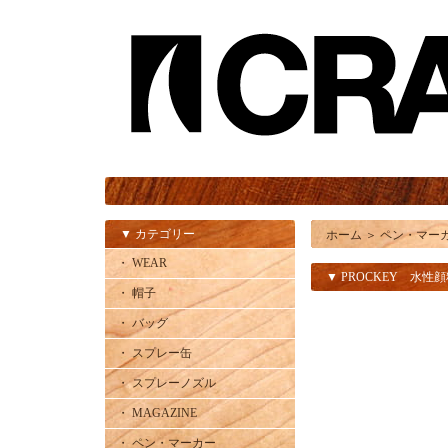
▼ カテゴリー
ホーム
＞
ペン・マー
・ WEAR
▼ PROCKEY 水性
・ 帽子
・ バッグ
・ スプレー缶
・ スプレーノズル
・ MAGAZINE
・ ペン・マーカー