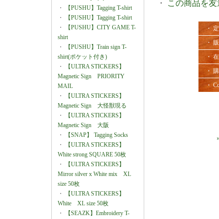
・
この商品を友
・
【PUSHU】Tagging T-shirt
・
【PUSHU】Tagging T-shirt
・
【PUSHU】CITY GAME T-
・ 
shirt
・ 
・
【PUSHU】Train sign T-
shirt(ポケット付き)
・ 
・
【ULTRA STICKERS】
・ 
Magnetic Sign PRIORITY
・ Co
MAIL
・
【ULTRA STICKERS】
Magnetic Sign 大怪獣現る
・
【ULTRA STICKERS】
Magnetic Sign 大阪
・
【SNAP】 Tagging Socks
・
【ULTRA STICKERS】
White strong SQUARE 50枚
・
【ULTRA STICKERS】
Mirror silver x White mix XL
size 50枚
・
【ULTRA STICKERS】
White XL size 50枚
・
【SEAZK】Embroidery T-