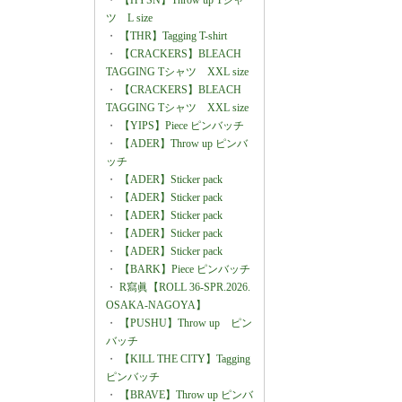
・
【HYSN】Throw up Tシャ
ツ L size
・
【THR】Tagging T-shirt
・
【CRACKERS】BLEACH
TAGGING Tシャツ XXL size
・
【CRACKERS】BLEACH
TAGGING Tシャツ XXL size
・
【YIPS】Piece ピンバッチ
・
【ADER】Throw up ピンバ
ッチ
・
【ADER】Sticker pack
・
【ADER】Sticker pack
・
【ADER】Sticker pack
・
【ADER】Sticker pack
・
【ADER】Sticker pack
・
【BARK】Piece ピンバッチ
・
R寫眞【ROLL 36-SPR.2026.
OSAKA-NAGOYA】
・
【PUSHU】Throw up ピン
バッチ
・
【KILL THE CITY】Tagging
ピンバッチ
・
【BRAVE】Throw up ピンバ