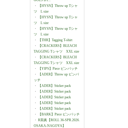
GOES BY...
・
【HYSN】Throw up Tシャ
ツ L size
・
【HYSN】Throw up Tシャ
ツ L size
・
【HYSN】Throw up Tシャ
ツ L size
・
【THR】Tagging T-shirt
・
【CRACKERS】BLEACH
TAGGING Tシャツ XXL size
・
【CRACKERS】BLEACH
TAGGING Tシャツ XXL size
・
【YIPS】Piece ピンバッチ
・
【ADER】Throw up ピンバ
ッチ
・
【ADER】Sticker pack
・
【ADER】Sticker pack
・
【ADER】Sticker pack
・
【ADER】Sticker pack
・
【ADER】Sticker pack
・
【BARK】Piece ピンバッチ
・
R寫眞【ROLL 36-SPR.2026.
OSAKA-NAGOYA】