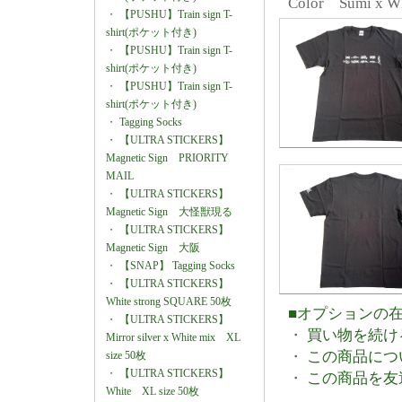
Color Sumi x W
・
【PUSHU】Train sign T-
shirt(ポケット付き)
・
【PUSHU】Train sign T-
shirt(ポケット付き)
・
【PUSHU】Train sign T-
shirt(ポケット付き)
・
Tagging Socks
・
【ULTRA STICKERS】
Magnetic Sign PRIORITY
MAIL
・
【ULTRA STICKERS】
Magnetic Sign 大怪獣現る
・
【ULTRA STICKERS】
Magnetic Sign 大阪
・
【SNAP】 Tagging Socks
・
【ULTRA STICKERS】
White strong SQUARE 50枚
■オプションの
・
【ULTRA STICKERS】
・
買い物を続け
Mirror silver x White mix XL
・
この商品につ
size 50枚
・
【ULTRA STICKERS】
・
この商品を友
White XL size 50枚