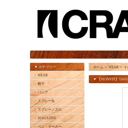
▼ カテゴリー
ホーム
＞
WEAR
＞
そ
・ WEAR
▼ 【MONSTA】TAGG
・ 帽子
・ バッグ
・ スプレー缶
・ スプレーノズル
・ MAGAZINE
・ ペン・マーカー