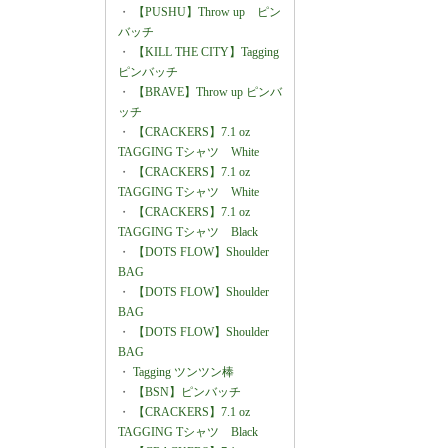
・
【PUSHU】Throw up ピン
バッチ
・
【KILL THE CITY】Tagging
ピンバッチ
・
【BRAVE】Throw up ピンバ
ッチ
・
【CRACKERS】7.1 oz
TAGGING Tシャツ White
・
【CRACKERS】7.1 oz
TAGGING Tシャツ White
・
【CRACKERS】7.1 oz
TAGGING Tシャツ Black
・
【DOTS FLOW】Shoulder
BAG
・
【DOTS FLOW】Shoulder
BAG
・
【DOTS FLOW】Shoulder
BAG
・
Tagging ツンツン棒
・
【BSN】ピンバッチ
・
【CRACKERS】7.1 oz
TAGGING Tシャツ Black