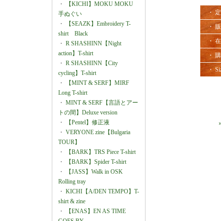
・
【KICHI】MOKU MOKU
・ 
手ぬぐい
・
【SEAZK】Embroidery T-
・ 
shirt Black
・ 
・
R SHASHINN【Night
action】T-shirt
・ 
・
R SHASHINN【City
・ Si
cycling】T-shirt
・
【MINT & SERF】MIRF
Long T-shirt
・
MINT & SERF【言語とアー
トの間】Deluxe version
・
【Pentel】修正液
・
VERYONE zine【Bulgaria
TOUR】
・
【BARK】TRS Piece T-shirt
・
【BARK】Spider T-shirt
・
【JASS】Walk in OSK
Rolling tray
・
KICHI【A/DEN TEMPO】T-
shirt & zine
・
【ENAS】EN AS TIME