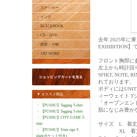
・ ステッカー
・ インク
・ BLACKBOOK
・ CD・DVD
去年 2025年に東
・ 雑貨・小物
EXHIBITIO
・ ART WORK
フロント胸部に
左上から時計回りに DO
SFIKT, NOTE
れております。
ボディにはUNIT
▼ オススメ商品
ィーウェイト 
「オープンエン
・
【PUSHU】Tagging T-shirt
肌になじみ豊か
・
【PUSHU】Tagging T-shirt
・
【PUSHU】CITY GAME T-
サイズ L 着丈73
shirt
・
【PUSHU】Train sign T-
XL 着丈76, 
shirt(ポケット付き)