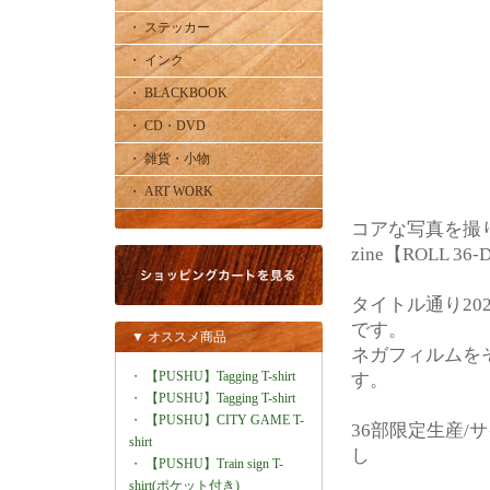
・ ステッカー
・ インク
・ BLACKBOOK
・ CD・DVD
・ 雑貨・小物
・ ART WORK
コアな写真を撮
zine【ROLL 36
タイトル通り2
です。
▼ オススメ商品
ネガフィルムを
・
【PUSHU】Tagging T-shirt
す。
・
【PUSHU】Tagging T-shirt
・
【PUSHU】CITY GAME T-
36部限定生産/
shirt
し
・
【PUSHU】Train sign T-
shirt(ポケット付き)