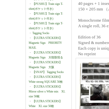
40 pages + 1 inse
・
【PUSHU】Train sign T-
150 × 205 mm 
shirt(ポケット付き)
・
【PUSHU】Train sign T-
shirt(ポケット付き)
Monochrome film 
・
【PUSHU】Train sign T-
A single roll, 36 
shirt(ポケット付き)
・
Tagging Socks
Edition of 36
・
【ULTRA STICKERS】
Signed & number
Magnetic Sign PRIORITY
MAIL
Each copy is uni
・
【ULTRA STICKERS】
No reprint
Magnetic Sign 大怪獣現る
・
【ULTRA STICKERS】
Magnetic Sign 大阪
・
【SNAP】 Tagging Socks
・
【ULTRA STICKERS】
White strong SQUARE 50枚
・
【ULTRA STICKERS】
Mirror silver x White mix XL
size 50枚
・
【ULTRA STICKERS】
White XL size 50枚