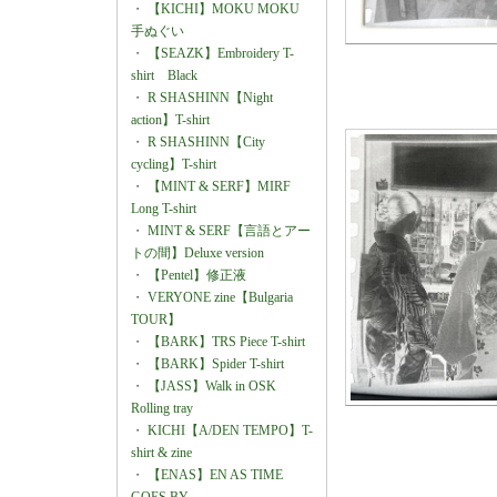
・
【KICHI】MOKU MOKU
手ぬぐい
・
【SEAZK】Embroidery T-
shirt Black
・
R SHASHINN【Night
action】T-shirt
・
R SHASHINN【City
cycling】T-shirt
・
【MINT & SERF】MIRF
Long T-shirt
・
MINT & SERF【言語とアー
トの間】Deluxe version
・
【Pentel】修正液
・
VERYONE zine【Bulgaria
TOUR】
・
【BARK】TRS Piece T-shirt
・
【BARK】Spider T-shirt
・
【JASS】Walk in OSK
Rolling tray
・
KICHI【A/DEN TEMPO】T-
shirt & zine
・
【ENAS】EN AS TIME