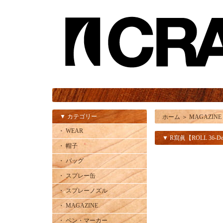
▼ カテゴリー
ホーム
＞
MAGAZINE
・ WEAR
▼ R寫眞【ROLL 36-De
・ 帽子
・ バッグ
・ スプレー缶
・ スプレーノズル
・ MAGAZINE
・ ペン・マーカー