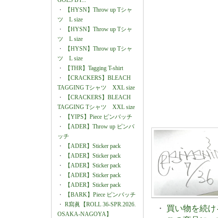
GOES BY...
・
【HYSN】Throw up Tシャ
ツ L size
・
【HYSN】Throw up Tシャ
ツ L size
・
【HYSN】Throw up Tシャ
ツ L size
・
【THR】Tagging T-shirt
・
【CRACKERS】BLEACH
TAGGING Tシャツ XXL size
・
【CRACKERS】BLEACH
TAGGING Tシャツ XXL size
・
【YIPS】Piece ピンバッチ
・
【ADER】Throw up ピンバ
ッチ
・
【ADER】Sticker pack
・
【ADER】Sticker pack
・
【ADER】Sticker pack
・
【ADER】Sticker pack
・
【ADER】Sticker pack
・
【BARK】Piece ピンバッチ
・
R寫眞【ROLL 36-SPR.2026.
・
買い物を続け
OSAKA-NAGOYA】