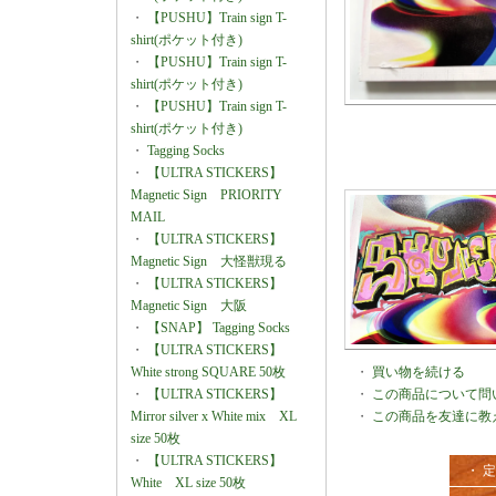
・
【PUSHU】Train sign T-
shirt(ポケット付き)
・
【PUSHU】Train sign T-
shirt(ポケット付き)
・
【PUSHU】Train sign T-
shirt(ポケット付き)
・
Tagging Socks
・
【ULTRA STICKERS】
Magnetic Sign PRIORITY
MAIL
・
【ULTRA STICKERS】
Magnetic Sign 大怪獣現る
・
【ULTRA STICKERS】
Magnetic Sign 大阪
・
【SNAP】 Tagging Socks
・
【ULTRA STICKERS】
White strong SQUARE 50枚
・
買い物を続ける
・
【ULTRA STICKERS】
・
この商品について問
Mirror silver x White mix XL
・
この商品を友達に教
size 50枚
・
【ULTRA STICKERS】
・ 
White XL size 50枚