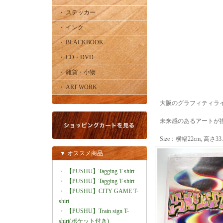
・ ステッカー
・ インク
・ BLACKBOOK
・ CD・DVD
・ 雑貨・小物
・ ART WORK
大阪のグラフィティライ
未来感のあるアートが描
Size：横幅22cm, 高さ33
▼ オススメ商品
・
【PUSHU】Tagging T-shirt
・
【PUSHU】Tagging T-shirt
・
【PUSHU】CITY GAME T-
shirt
・
【PUSHU】Train sign T-
shirt(ポケット付き)