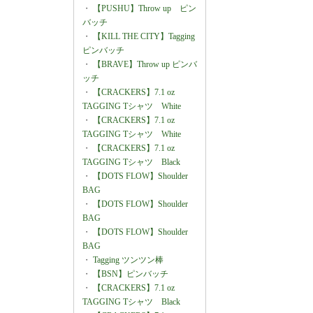
・
【PUSHU】Throw up ピン
バッチ
・
【KILL THE CITY】Tagging
ピンバッチ
・
【BRAVE】Throw up ピンバ
ッチ
・
【CRACKERS】7.1 oz
TAGGING Tシャツ White
・
【CRACKERS】7.1 oz
TAGGING Tシャツ White
・
【CRACKERS】7.1 oz
TAGGING Tシャツ Black
・
【DOTS FLOW】Shoulder
BAG
・
【DOTS FLOW】Shoulder
BAG
・
【DOTS FLOW】Shoulder
BAG
・
Tagging ツンツン棒
・
【BSN】ピンバッチ
・
【CRACKERS】7.1 oz
TAGGING Tシャツ Black