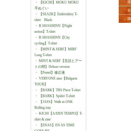
・ 
・
【KICHI】MOKU MOKU
手ぬぐい
・ 
・
【SEAZK】Embroidery T-
・ 
shirt Black
・
R SHASHINN【Night
action】T-shirt
・
R SHASHINN【City
cycling】T-shirt
・
【MINT & SERF】MIRF
Long T-shirt
・
MINT & SERF【言語とアー
トの間】Deluxe version
・
【Pentel】修正液
・
VERYONE zine【Bulgaria
TOUR】
・
【BARK】TRS Piece T-shirt
・
【BARK】Spider T-shirt
・
【JASS】Walk in OSK
Rolling tray
・
KICHI【A/DEN TEMPO】T-
shirt & zine
・
【ENAS】EN AS TIME