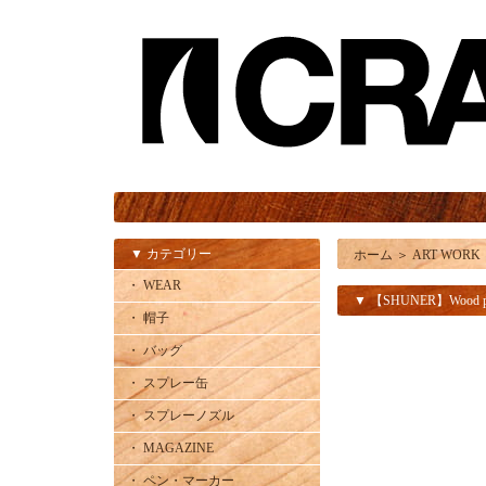
▼ カテゴリー
ホーム
＞
ART WORK
・ WEAR
▼ 【SHUNER】Wood p
・ 帽子
・ バッグ
・ スプレー缶
・ スプレーノズル
・ MAGAZINE
・ ペン・マーカー