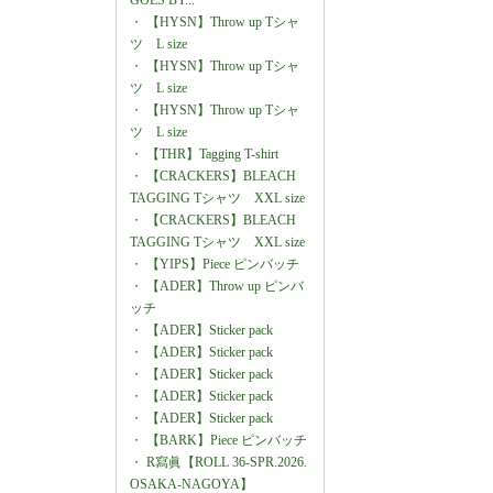
GOES BY...
・
【HYSN】Throw up Tシャ
ツ L size
・
【HYSN】Throw up Tシャ
ツ L size
・
【HYSN】Throw up Tシャ
ツ L size
・
【THR】Tagging T-shirt
・
【CRACKERS】BLEACH
TAGGING Tシャツ XXL size
・
【CRACKERS】BLEACH
TAGGING Tシャツ XXL size
・
【YIPS】Piece ピンバッチ
・
【ADER】Throw up ピンバ
ッチ
・
【ADER】Sticker pack
・
【ADER】Sticker pack
・
【ADER】Sticker pack
・
【ADER】Sticker pack
・
【ADER】Sticker pack
・
【BARK】Piece ピンバッチ
・
R寫眞【ROLL 36-SPR.2026.
OSAKA-NAGOYA】