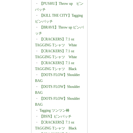
・
【PUSHU】Throw up ピン
バッチ
・
【KILL THE CITY】Tagging
ピンバッチ
・
【BRAVE】Throw up ピンバ
ッチ
・
【CRACKERS】7.1 oz
TAGGING Tシャツ White
・
【CRACKERS】7.1 oz
TAGGING Tシャツ White
・
【CRACKERS】7.1 oz
TAGGING Tシャツ Black
・
【DOTS FLOW】Shoulder
BAG
・
【DOTS FLOW】Shoulder
BAG
・
【DOTS FLOW】Shoulder
BAG
・
Tagging ツンツン棒
・
【BSN】ピンバッチ
・
【CRACKERS】7.1 oz
TAGGING Tシャツ Black