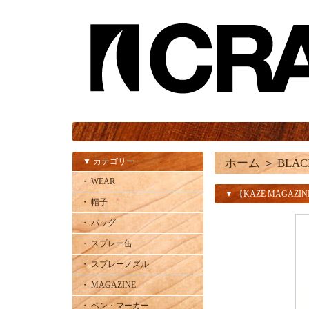
▼ カテゴリー
ホーム
＞
BLAC
・ WEAR
▼ 【KAZE MAGAZINE
・ 帽子
・ バッグ
・ スプレー缶
・ スプレーノズル
・ MAGAZINE
・ ペン・マーカー