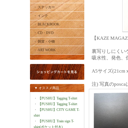
・ ステッカー
・ インク
・ BLACKBOOK
・ CD・DVD
【KAZE MAGA
・ 雑貨・小物
・ ART WORK
裏写りしにくい
吸水性、発色、
A5サイズ(21cm
注) 写真のpo
▼ オススメ商品
・
【PUSHU】Tagging T-shirt
・
【PUSHU】Tagging T-shirt
・
【PUSHU】CITY GAME T-
shirt
・
【PUSHU】Train sign T-
shirt(ポケット付き)