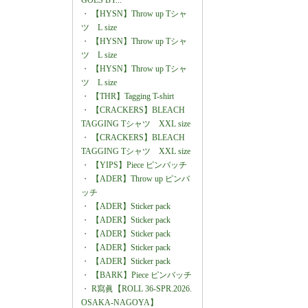
GOES BY...
・
【HYSN】Throw up Tシャ
ツ L size
・
【HYSN】Throw up Tシャ
ツ L size
・
【HYSN】Throw up Tシャ
ツ L size
・
【THR】Tagging T-shirt
・
【CRACKERS】BLEACH
TAGGING Tシャツ XXL size
・
【CRACKERS】BLEACH
TAGGING Tシャツ XXL size
・
【YIPS】Piece ピンバッチ
・
【ADER】Throw up ピンバ
ッチ
・
【ADER】Sticker pack
・
【ADER】Sticker pack
・
【ADER】Sticker pack
・
【ADER】Sticker pack
・
【ADER】Sticker pack
・
【BARK】Piece ピンバッチ
・
R寫眞【ROLL 36-SPR.2026.
OSAKA-NAGOYA】