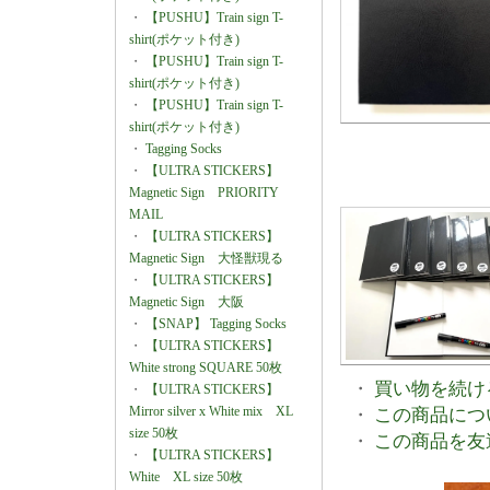
・
【PUSHU】Train sign T-
shirt(ポケット付き)
・
【PUSHU】Train sign T-
shirt(ポケット付き)
・
【PUSHU】Train sign T-
shirt(ポケット付き)
・
Tagging Socks
・
【ULTRA STICKERS】
Magnetic Sign PRIORITY
MAIL
・
【ULTRA STICKERS】
Magnetic Sign 大怪獣現る
・
【ULTRA STICKERS】
Magnetic Sign 大阪
・
【SNAP】 Tagging Socks
・
【ULTRA STICKERS】
White strong SQUARE 50枚
・
買い物を続け
・
【ULTRA STICKERS】
Mirror silver x White mix XL
・
この商品につ
size 50枚
・
この商品を友
・
【ULTRA STICKERS】
White XL size 50枚