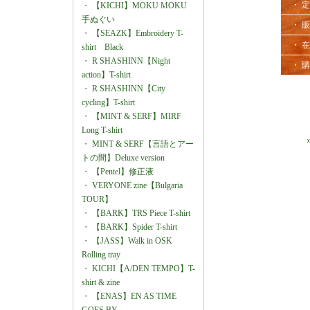
・ 
・
【KICHI】MOKU MOKU
手ぬぐい
・ 
・
【SEAZK】Embroidery T-
・ 
shirt Black
・
R SHASHINN【Night
・ 
action】T-shirt
・
R SHASHINN【City
cycling】T-shirt
・
【MINT & SERF】MIRF
Long T-shirt
・
MINT & SERF【言語とアー
トの間】Deluxe version
・
【Pentel】修正液
・
VERYONE zine【Bulgaria
TOUR】
・
【BARK】TRS Piece T-shirt
・
【BARK】Spider T-shirt
・
【JASS】Walk in OSK
Rolling tray
・
KICHI【A/DEN TEMPO】T-
shirt & zine
・
【ENAS】EN AS TIME